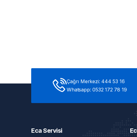
Çağrı Merkezi: 444 53 16
Whatsapp: 0532 172 78 19
Eca Servisi
Ec