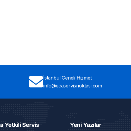
İstanbul Geneli Hizmet
info@ecaservisnoktasi.com
a Yetkili Servis
Yeni Yazılar