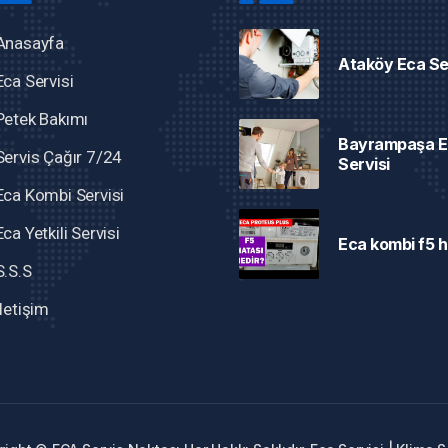
Anasayfa
Ataköy Eca Se
Eca Servisi
Petek Bakımı
Bayrampaşa E
Servis Çağır 7/24
Servisi
Eca Kombi Servisi
Eca Yetkili Servisi
Eca kombi f5 h
S.S.S
İletişim