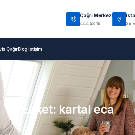
Çağrı Merkezi
İst
444 53 16
Serv
vis Çağır
Blog
İletişim
Etiket:
kartal eca