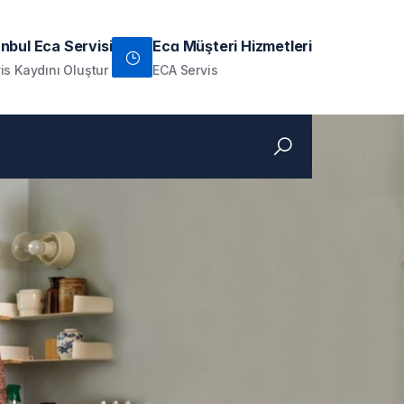
anbul Eca Servisi
Ecɑ Müşteri Hizmetleri
is Kaydını Oluştur
ECA Servis