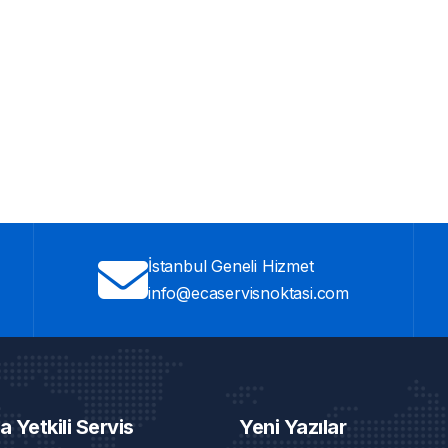
İstanbul Geneli Hizmet
info@ecaservisnoktasi.com
a Yetkili Servis
Yeni Yazılar