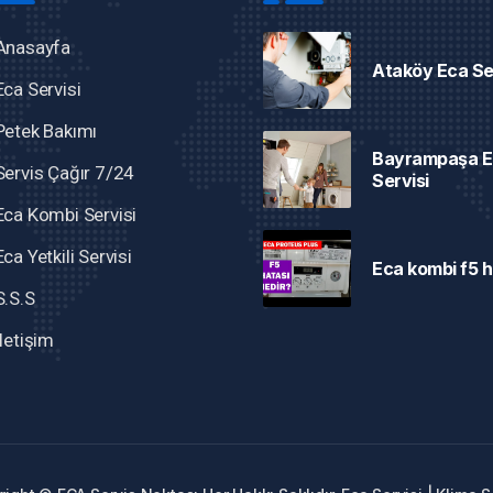
Anasayfa
Ataköy Eca Se
Eca Servisi
Petek Bakımı
Bayrampaşa E
Servis Çağır 7/24
Servisi
Eca Kombi Servisi
Eca Yetkili Servisi
Eca kombi f5 h
S.S.S
İletişim