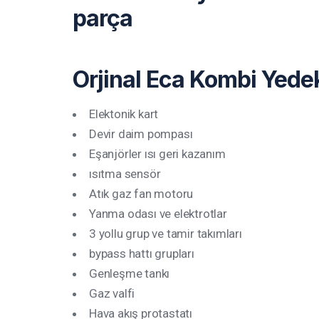
Orjinal Eca Kombi Yedek
Elektonik kart
Devir daim pompası
Eşanjörler ısı geri kazanım
ısıtma sensör
Atık gaz fan motoru
Yanma odası ve elektrotlar
3 yollu grup ve tamir takımları
bypass hattı grupları
Genleşme tankı
Gaz valfi
Hava akış protastatı