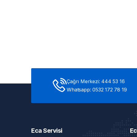
Çağrı Merkezi: 444 53 16
Whatsapp: 0532 172 78 19
Eca Servisi
Ec